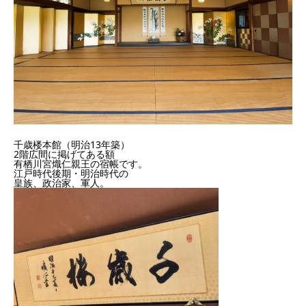
千歳楼本館（明治13年築）
2階広間に掲げてある額
有栖川宮熾仁親王の宿帳です。
江戸時代後期・明治時代の
皇族、政治家、軍人。