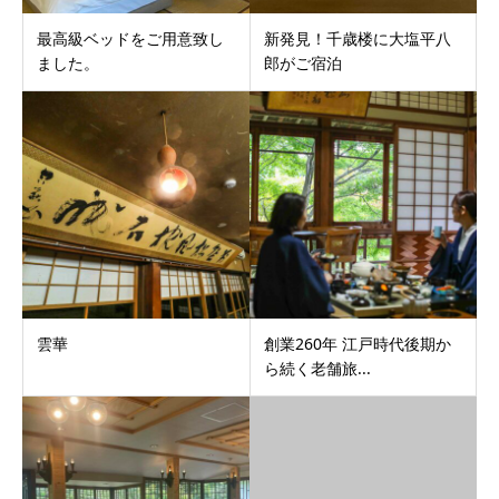
最高級ベッドをご用意致し
新発見！千歳楼に大塩平八
ました。
郎がご宿泊
雲華
創業260年 江戸時代後期か
ら続く老舗旅...