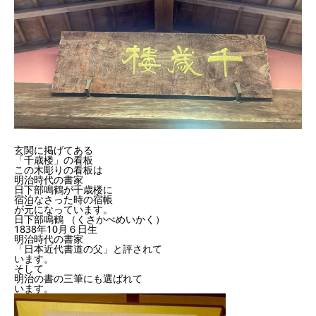
玄関に掲げてある
「千歳楼」の看板
この木彫りの看板は
明治時代の書家
日下部鳴鶴が千歳楼に
宿泊なさった時の宿帳
が元になっています。
日下部鳴鶴 （くさかべめいかく）
1838年10月６日生
明治時代の書家
「日本近代書道の父」と評されて
います。
そして
明治の書の三筆にも選ばれて
います。