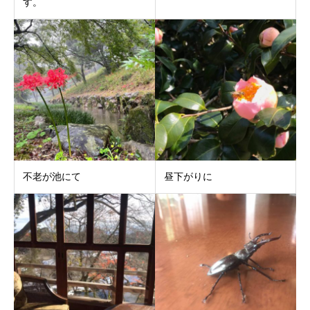
す。
不老が池にて
昼下がりに