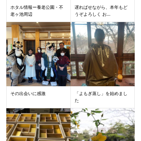
ホタル情報ー養老公園・不
遅ればせながら、本年もど
老ヶ池周辺
うぞよろしく お...
その出会いに感激
「よもぎ蒸し」を始めまし
た