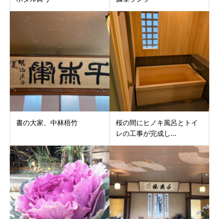
書の大家、中林梧竹
桜の間にヒノキ風呂とトイ
レの工事が完成し...