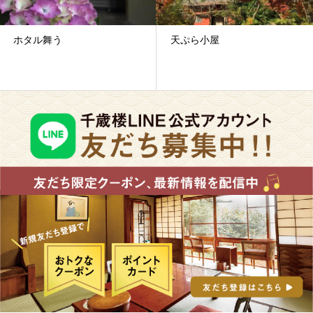
ホタル舞う
天ぷら小屋