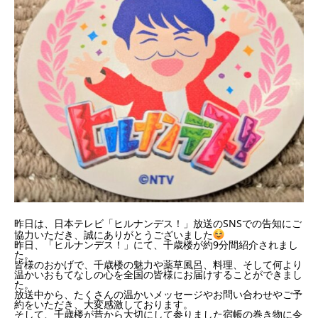
昨日は、日本テレビ「ヒルナンデス！」放送のSNSでの告知にご
協力いただき、誠にありがとうございました
昨日、「ヒルナンデス！」にて、千歳楼が約9分間紹介されまし
た。
皆様のおかげで、千歳楼の魅力や薬草風呂、料理、そして何より
温かいおもてなしの心を全国の皆様にお届けすることができまし
た。
放送中から、たくさんの温かいメッセージやお問い合わせやご予
約をいただき、大変感激しております。
そして、千歳楼が昔から大切にして参りました宿帳の巻き物に令