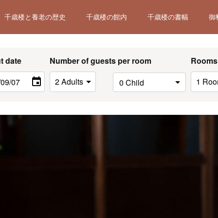
千歳楼と養老の歴史
千歳楼の館内
千歳楼の書幅
御
t date
Number of guests per room
Rooms