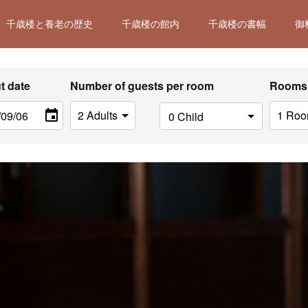
千歳楼と養老の歴史
千歳楼の館内
千歳楼の書幅
御
t date
Number of guests per room
Rooms