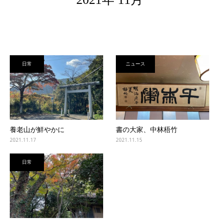
日常
ニュース
養老山が鮮やかに
書の大家、中林梧竹
2021.11.17
2021.11.15
日常