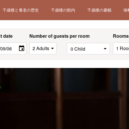
千歳楼と養老の歴史
千歳楼の館内
千歳楼の書幅
御
t date
Number of guests per room
Rooms