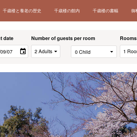
千歳楼と養老の歴史
千歳楼の館内
千歳楼の書幅
御
t date
Number of guests per room
Rooms