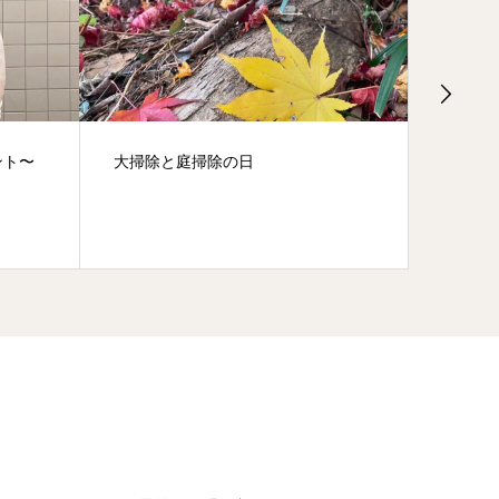
ント〜
大掃除と庭掃除の日
玉虫が