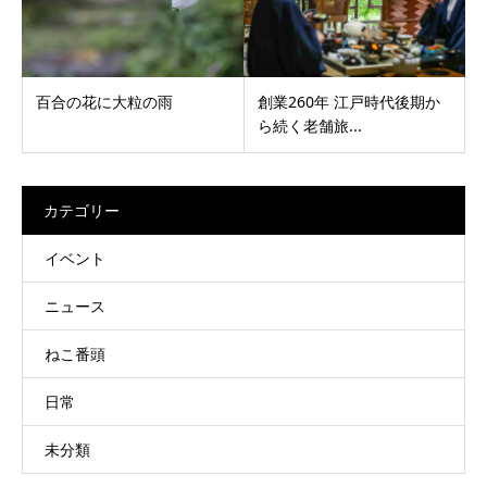
百合の花に大粒の雨
創業260年 江戸時代後期か
ら続く老舗旅...
カテゴリー
イベント
ニュース
ねこ番頭
日常
未分類