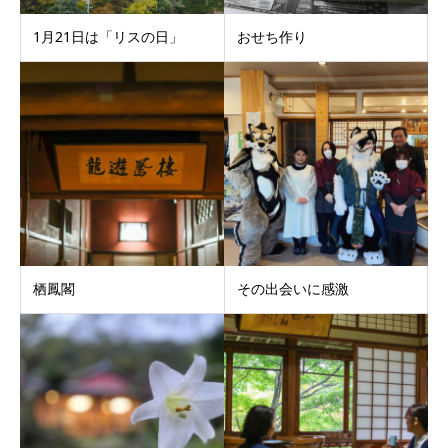
1月21日は「リスの日」
おせち作り
栖鳳閣
その出会いに感激