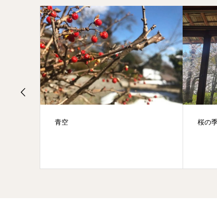
ら続く老
青空
桜の