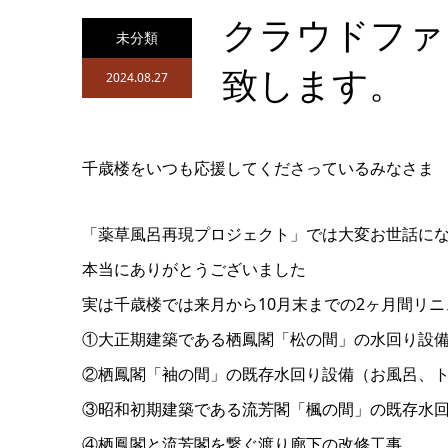
クラウドファ
未分類
致します。
2024.08.27
千歳楼をいつも応援してくださっているみなさま
「薬草風呂再現プロジェクト」では大変お世話に
本当にありがとうございました
実は千歳楼では来月から10月末までの2ヶ月間リ
①大正期建築である栖鳳閣「松の間」の水回り設
②栖鳳閣「袖の間」の既存水回り設備（お風呂、
③昭和初期建築である流芳閣「楓の間」の既存水
④栖鳳閣と流芳閣を繋ぐ渡り廊下の改修工事