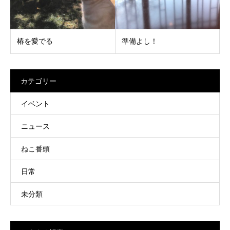
椿を愛でる
準備よし！
カテゴリー
イベント
ニュース
ねこ番頭
日常
未分類