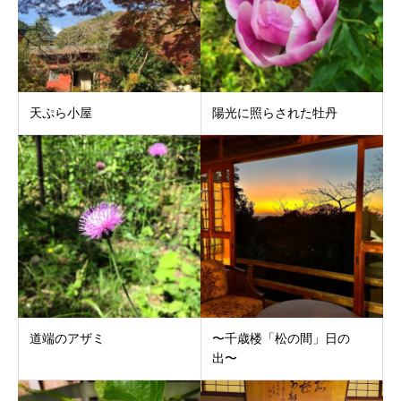
天ぷら小屋
陽光に照らされた牡丹
道端のアザミ
〜千歳楼「松の間」日の
出〜