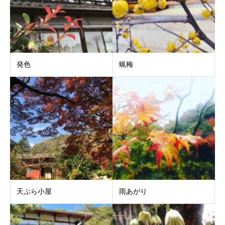
発色
蝋梅
天ぷら小屋
雨あがり