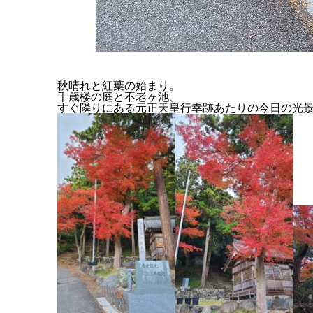
秋晴れと紅葉の始まり。
千歳楼の庭と不老ヶ池、
すぐ隣りにある元正天皇行幸跡あたりの今日の光