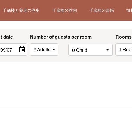
千歳楼と養老の歴史
千歳楼の館内
千歳楼の書幅
御
t date
Number of guests per room
Rooms