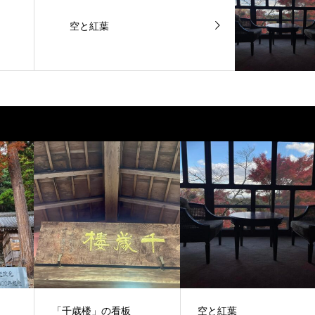
空と紅葉
「千歳楼」の看板
空と紅葉