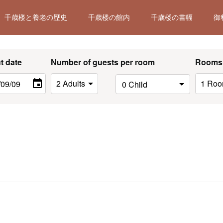
千歳楼と養老の歴史
千歳楼の館内
千歳楼の書幅
御
t date
Number of guests per room
Rooms