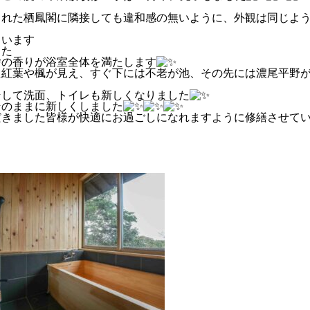
られた栖鳳閣に隣接しても違和感の無いように、外観は同じよ
ています
した
檜の香りが浴室全体を満たします
た紅葉や楓が見え、すぐ下には不老が池、その先には濃尾平野
そして洗面、トイレも新しくなりました
そのままに新しくしました
だきました皆様が快適にお過ごしになれますように修繕させて