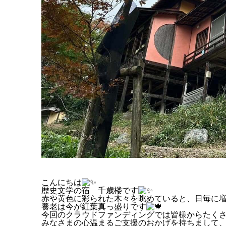
こんにちは
歴史文学の宿 千歳楼です
赤や黄色に彩られた木々を眺めていると、日毎に
養老は今が紅葉真っ盛りです
今回のクラウドファンディングでは皆様からたく
みなさまの心温まるご支援のおかげを持ちまして、