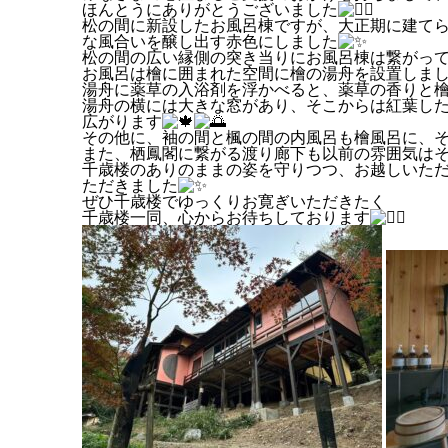
ほんとうにありがとうございました
松の間に新設したお風呂棟ですが、大正期に建て
な風合いを醸し出す赤色にしました
松の間の広い縁側の突き当りにお風呂棟は繋がっ
お風呂は檜に囲まれた空間に檜の湯舟を設置しま
湯舟に薬草の入浴剤を浮かべると、薬草の香りと
湯舟の横には大きな窓があり、そこからは紅葉し
広がります
その他に、袖の間と楓の間の内風呂も檜風呂に、
また、栖鳳閣に繋がる渡り廊下も以前の雰囲気は
千歳楼のありのままの姿を守りつつ、お越しいた
ただきました
ぜひ千歳楼でゆっくりお寛ぎいただきたく
千歳楼一同、心からお待ちしております