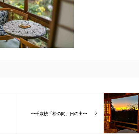
〜千歳楼「松の間」日の出〜