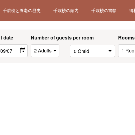
千歳楼と養老の歴史
千歳楼の館内
千歳楼の書幅
御
t date
Number of guests per room
Rooms